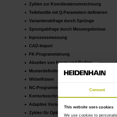
Zyklen zur Koordinatenumrechnung
Teilefamilie mit Q-Parametern definieren
Variantenabfrage durch Sprünge
Sprungabfrage durch Messergebnisse
Inprozessmessung
CAD-Import
FK-Programmierung
Abzeilen von Fasen und Radien
Musterdefinitionen
Wirbelfräsen
NC-Programme optimieren
Consent
Konturbeschreibung Polar
Adaptive Vorschubregelung (AFC)
This website uses cookies
Zyklen für Optimiertes Fräsen (OCM)
We use cookies to personalis