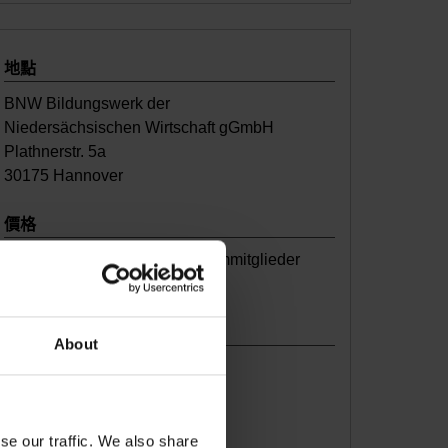
地點
BNW Bildungswerk der
Niedersächsischen Wirtschaft gGmbH
Plathnerstr. 5a
30175 Hannover
價格
Exklusiv für TNC Club Premiummitglieder
kostenlos
期間
About
2 Tage
08:00 Uhr bis ca. 16:00 Uhr
参与人数
se our traffic. We also share