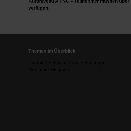
Kursniveau A TNC – Teilnehmer müssen über 
verfügen.
Themen im Überblick
Produkte Software Tipps Schulungen
Mediathek Magazin