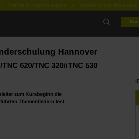
Kon
nderschulung Hannover
/TNC 620/TNC 320/iTNC 530
I
leiter zum Kursbeginn die
ührten Themenfeldern fest.