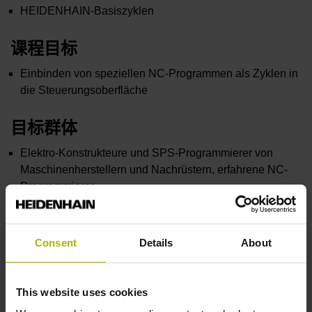
HEIDENHAIN-Basiszyklen
课程目标
Einbinden von speziellen NC-Programmen als Zyklen in
die Steuerungsoberfläche
目标群体
Elektro-Konstrukteure und SPS-Programmierer von
Maschinenherstellern und Nachrüstern, erfahrene NC-
Programmierer
必要条件
Consent
Details
About
Kenntnisse NC-Programmierung
PC-Kenntnisse
This website uses cookies
Hardware / Software: