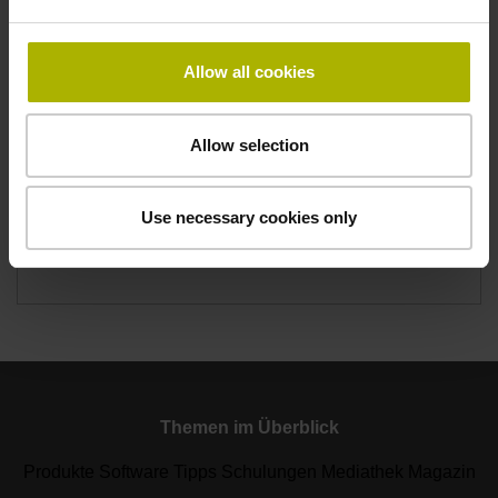
€ 1000,- zzgl. MWSt. pro Teilnehmer
Allow all cookies
期間
2 Tage
Dienstag bis Mittwoch
Allow selection
08:00 - 16:00 Uhr
Use necessary cookies only
参与人数
Maximal 6
Themen im Überblick
Produkte Software Tipps Schulungen Mediathek Magazin