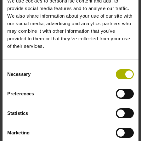
We use cookies to personalise content and ads, to
Stabile Internetverbindung >=25Mbit
provide social media features and to analyse our traffic.
We also share information about your use of our site with
Administratorberechtigung am PC
our social media, advertising and analytics partners who
Aktueller Browser Mozilla Firefox oder Google Chrome
may combine it with other information that you’ve
WebCam wird empfohlen
provided to them or that they’ve collected from your use
of their services.
Consent
ID:
31674
Necessary
Selection
立即注册此课程
Preferences
地點
Statistics
Online
Marketing
價格