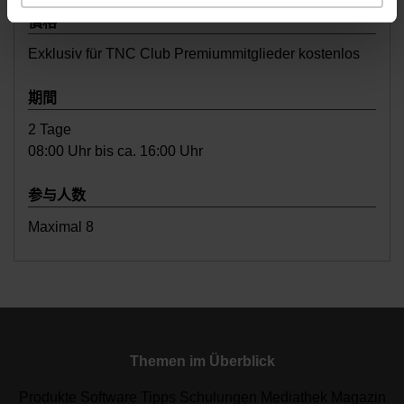
價格
Exklusiv für TNC Club Premiummitglieder kostenlos
期間
2 Tage
08:00 Uhr bis ca. 16:00 Uhr
参与人数
Maximal 8
Themen im Überblick
Produkte Software Tipps Schulungen Mediathek Magazin