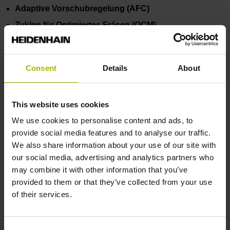
Adaptive Vorschubregelung (AFC)
Zyklen für Optimiertes Fräsen (OCM)
Seriennummer gravieren
Gravieren von Stückzahl und Datum
Consent
Details
About
Programmiertechnik
KinematicsOpt
This website uses cookies
Tastsystemzyklen
We use cookies to personalise content and ads, to
Gewinde und Spirale
provide social media features and to analyse our traffic.
Entgraten mit Zyklen
We also share information about your use of our site with
our social media, advertising and analytics partners who
课程目标
may combine it with other information that you’ve
provided to them or that they’ve collected from your use
Die Schulungsteilnehmer erweitern und vertiefen ihre
of their services.
Kenntnisse in den einzelnen Themenbereichen bei der
Programmierung im HEIDENHAIN-Klartext-Dialog
Consent