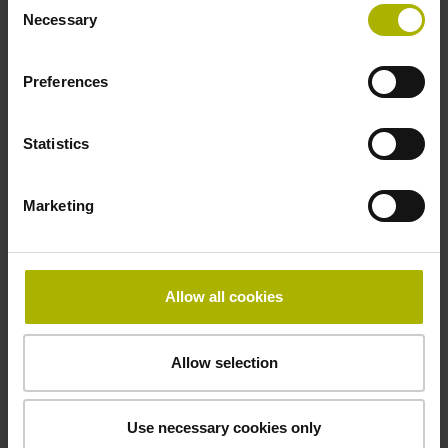
目标群体
Necessary
Selection
Programmierer und Bediener von CNC-Fräsmaschinen,
CNC-Ausbilder
Preferences
Kursniveau A TNC – Teilnehmer müssen über
Programmiererfahrung auf Basiskurs-Niveau
Statistics
verfügen.
Marketing
ID:
32889
Allow all cookies
地點
Allow selection
Brüning CNC Werkzeugmaschinenservice GmbH
Ludwig-Erhard-Ring 12
15827 Blankenfelde-Mahlow
Use necessary cookies only