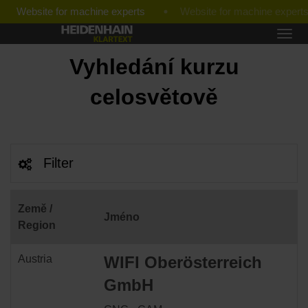
Website for machine experts
Vyhledání kurzu
celosvětově
Filter
Země /
Jméno
Region
Austria
WIFI Oberösterreich
GmbH