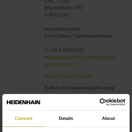
CNC - CAM
Wienerstraße 150
A-4021 Linz
Ansprechpartner:
Erich Döberl, Fachbereichsleiter
T: +43 5 7000-7421
https://www.wifi-ooe.at/kurssuche?
q=heidenhain
https://www.wifi-ooe.at/
E-Mail: erich.doeberl@wifi-ooe.at
Austria
WIFI Salzburg
Wirtschaftsförderungsinstitut der
Consent
Details
About
Wirtschaftskammer Salzburg
Julius Raab Platz 2