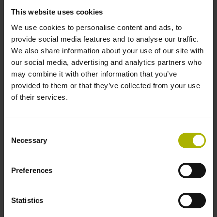
A-5027 Salzburg
This website uses cookies
We use cookies to personalise content and ads, to
Ansprechpartner:
provide social media features and to analyse our traffic.
Peter Graggaber
We also share information about your use of our site with
our social media, advertising and analytics partners who
T: +43 662 8888-523
may combine it with other information that you’ve
https://www.wifisalzburg.at/suche?
provided to them or that they’ve collected from your use
searchterm=heidenhain
of their services.
http://www.wifi.at/salzburg
Consent
E-Mail: info@wifisalzburg.at
Necessary
Selection
Austria
Wartbichler Michael
CNC Technik
Preferences
Sonnleiten 7
Statistics
A-9563 Gnesau