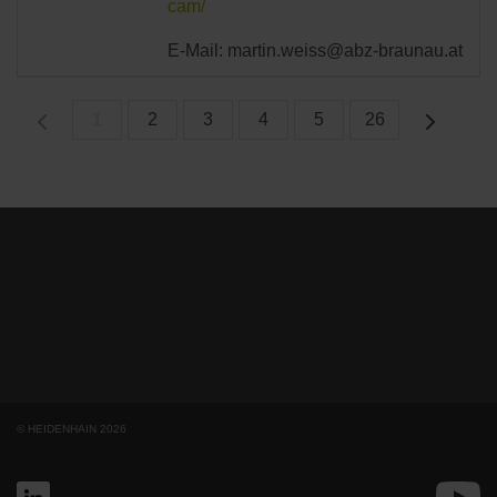
cam/
E-Mail: martin.weiss@abz-braunau.at
1
2
3
4
5
26
© HEIDENHAIN 2026